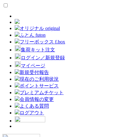
オリジナル original
ふとん futon
フリーボックス f.box
集荷キット注文
ログイン／新規登録
マイページ
新規受付報告
現在のご利用状況
ポイントサービス
プレミアムチケット
会員情報の変更
よくある質問
ログアウト