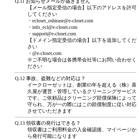
Q.11
お知らせメールが届きません
【メール指定受信の場合】以下のアドレスを許可
してください
・ecloset_oshirase@e-closet.com
・info_ecl@e-closet.com
・support@e-closet.com
【ドメイン指定受信の場合】以下を追加してくだ
さい
・@e-closet.com
※ご不明な場合は各携帯会社等にお問い合わせく
ださい
Q.12
事故、盗難などの対応は？
イークローゼットは、創業65年を超える（株）喜
久屋が運営・管理しているクリーニングサービス
です。ご依頼品はクリーニング賠償保険によって
守られ、万が一の際にはこの賠償制度に従い対応
させていただきます
Q.13
領収書の発行はできる？
領収書はご利用料金の入金確認後、マイページか
ら発行可能になります