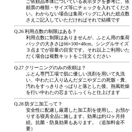
ご依頼品本体についている表示タグを参考に、依
頼票の種類・サイズ等にチェックを入れてくださ
い。わからない場合は集荷バッグに入れた総点数
さえご記入していただければそれで結構です
Q.26
利用点数の制限はある？
利用点数に制限はありませんが、ふとん用の集荷
バックの大きさは66×100×48cm。シングルサイズ
３点までが容量の目安です。それ以上ご利用いた
だく場合は複数キットをご注文ください
Q.27
クリーニングのみの依頼は？
ふとん専門工場で肌に優しい洗剤を用いて丸洗
い、中わたに入り込んだダニやダニの死骸・糞、
汚れをすっきりさっぱりと落とした後、熱風乾燥
を行い中わたの芯までふっくらと仕上げます
Q.28
防ダニ加工って？
安全性に配慮し厳選した加工剤を使用し、お預か
りする寝具全品に施します。効果は約12ヶ月持
続。抗菌・防臭効果もあります。（追加料金不
要）