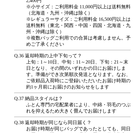
2,400円
※小サイズ：ご利用料金 11,000円以上は送料無料
（北海道・九州・沖縄は除く）
※レギュラーサイズ：ご利用料金 16,500円以上は
送料無料（東北・関西・中国・四国・北海道・九
州・沖縄は除く）
※複数バッグご利用での合算は考慮しません。予
めご了承ください
Q.36
返却時期の上中下旬って？
上旬：1～10日、中旬：11～20日、下旬：21～末
日となり、その間のいずれかの日にお届けしま
す。準備ができ次第順次発送となります。なお、
ご依頼品入荷時にご登録いただいたお届け時期の
約1ヶ月前にお届けのお知らせをします
Q.37
納品スタイルは？
ふとん専門の宅配業者により、中綿・羽毛のつぶ
れを抑えるため大きく畳んでお届けします
Q.38
返却時期が同じなら同日届く？
お届け時期が同じバッグであったとしても、同日