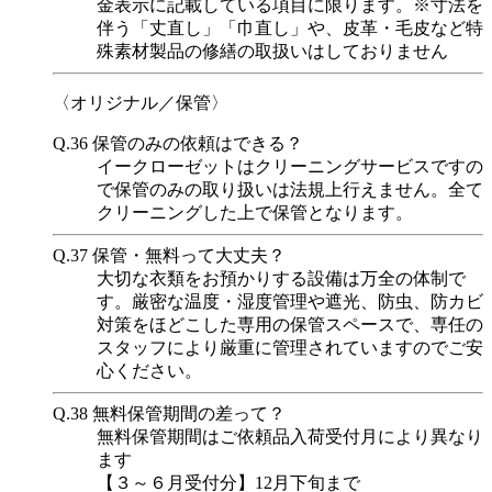
金表示に記載している項目に限ります。※寸法を
伴う「丈直し」「巾直し」や、皮革・毛皮など特
殊素材製品の修繕の取扱いはしておりません
〈オリジナル／保管〉
Q.36
保管のみの依頼はできる？
イークローゼットはクリーニングサービスですの
で保管のみの取り扱いは法規上行えません。全て
クリーニングした上で保管となります。
Q.37
保管・無料って大丈夫？
大切な衣類をお預かりする設備は万全の体制で
す。厳密な温度・湿度管理や遮光、防虫、防カビ
対策をほどこした専用の保管スペースで、専任の
スタッフにより厳重に管理されていますのでご安
心ください。
Q.38
無料保管期間の差って？
無料保管期間はご依頼品入荷受付月により異なり
ます
【３～６月受付分】12月下旬まで