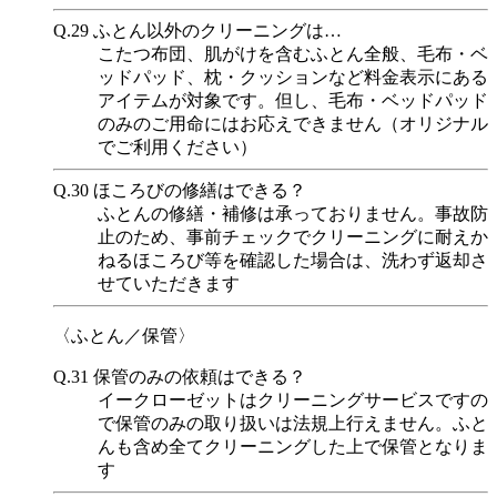
Q.29
ふとん以外のクリーニングは…
こたつ布団、肌がけを含むふとん全般、毛布・ベ
ッドパッド、枕・クッションなど料金表示にある
アイテムが対象です。但し、毛布・ベッドパッド
のみのご用命にはお応えできません（オリジナル
でご利用ください）
Q.30
ほころびの修繕はできる？
ふとんの修繕・補修は承っておりません。事故防
止のため、事前チェックでクリーニングに耐えか
ねるほころび等を確認した場合は、洗わず返却さ
せていただきます
〈ふとん／保管〉
Q.31
保管のみの依頼はできる？
イークローゼットはクリーニングサービスですの
で保管のみの取り扱いは法規上行えません。ふと
んも含め全てクリーニングした上で保管となりま
す