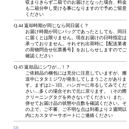
収まりきらず二箱でのお届けとなった場合、料金
も二箱分申し受ける事になりますので予めご留意
ください
Q.44
返却時期が同じなら同日届く？
お届け時期が同じバッグであったとしても、同日
に届くとは限りません。現在お届けの日時指定は
承っておりません。それぞれ出荷時に【配送業者
の荷物問合せ伝票番号】をおしらせしますのでご
確認ください
Q.45
返却品にシワが…！？
ご依頼品の梱包には充分に注意していますが、搬
送中にタタミジワが発生してしまうことがありま
す。まずは2～3日、ハンガーに吊るしてみてくだ
さい…多くの場合それで元に戻ります。（その際
クリーニングタグを外さないでください）また、
併せてお届け品の状態や点数を確認ください。そ
の上で、ご不審、ご不明な点は到着より２週間以
内にカスタマーサポートにご連絡ください