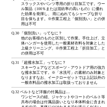
スラックスやパンツ専用の折り目加工です。ウー
ル製品（100％または混紡率の高いもの）に優れ
た効果を発揮し、 雨にぬれてもシャープな折り
目を保ちます。※作業工程上「個別洗い」との併
用は不可
Q.30
「個別洗い」ってなに？
他のお客様のものと区別して作業。手仕上げ、立
体ハンガーを使用した一般素材衣料を対象とした
上級クリーニング。※作業工程上「折目加工」と
の併用は不可
Q.31
「超撥水加工」ってなに？
スキーウェアなどスポーツ・アウトドア用の強力
な撥水加工です。※「水洗可」の素材のみ対象と
なりますなお、イークローゼットでは上記以外の
一般衣料品の撥水加工は取扱っておりません
Q.32
ベルトなど洋服の付属品は…
ワンピースの紐、ジャケットやコートのベルト等
共布の場合は付属品扱いとなり本体料金に含まれ
ますので、本体につけたままでお送りください。