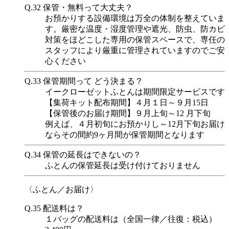
Q.32
保管・無料って大丈夫？
お預かりする設備環境は万全の体制を整えていま
す。厳密な温度・湿度管理や遮光、防虫、防カビ
対策をほどこした専用の保管スペースで、専任の
スタッフにより厳重に管理されていますのでご安
心ください
Q.33
保管期間って どう決まる？
イークローゼットふとんは期間限定サービスです
【集荷キット配布期間】４月１日～９月15日
【保管後のお届け期間】９月上旬～12 月下旬
例えば、４月初旬にお預かりし～12月下旬お届け
ならその間約9ヶ月間が保管期間となります
Q.34
保管の延長はできないの？
ふとんの保管延長は受け付けておりません
〈ふとん／お届け〉
Q.35
配送料は？
１バッグの配送料は（全国一律／往復：税込）