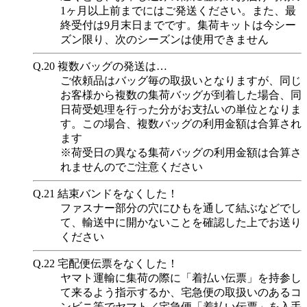
1ヶ月以上前までにはご発送ください。また、最
終受付は9月末日までです。集荷キットは今シー
ズン限り、次のシーズンは使用できません
Q.20
複数バッグの発送は…
ご依頼品はバッグ毎の取扱いとなりますが、同じ
お客様から複数の集荷バッグが到着した場合、同
日荷受処理を行った分がお支払いの単位となりま
す。この場合、複数バッグの利用金額は合算され
ます
※荷受日の異なる集荷バッグの利用金額は合算さ
れませんのでご注意ください
Q.21
結束バンドをなくした！
ファスナー部分の穴にひもを通して結ぶなどでし
て、輸送中に開かないことを確認した上でお送り
ください
Q.22
宅配便伝票をなくした！
ヤマト運輸に集荷の際に「着払い伝票」を持参し
て来るよう指示するか、宅急便の取扱いのあるコ
ンビニ等でヤマト／宅急便「着払い伝票」を入手