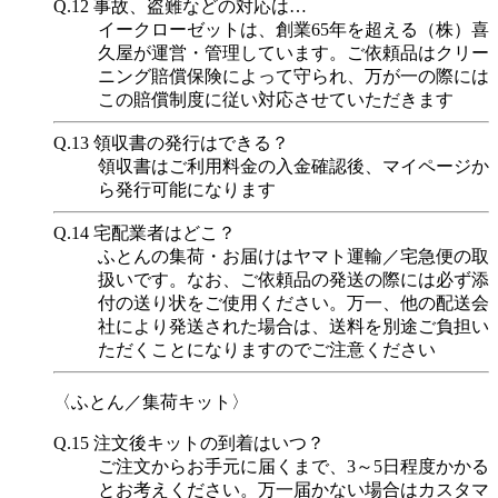
Q.12
事故、盗難などの対応は…
イークローゼットは、創業65年を超える（株）喜
久屋が運営・管理しています。ご依頼品はクリー
ニング賠償保険によって守られ、万が一の際には
この賠償制度に従い対応させていただきます
Q.13
領収書の発行はできる？
領収書はご利用料金の入金確認後、マイページか
ら発行可能になります
Q.14
宅配業者はどこ？
ふとんの集荷・お届けはヤマト運輸／宅急便の取
扱いです。なお、ご依頼品の発送の際には必ず添
付の送り状をご使用ください。万一、他の配送会
社により発送された場合は、送料を別途ご負担い
ただくことになりますのでご注意ください
〈ふとん／集荷キット〉
Q.15
注文後キットの到着はいつ？
ご注文からお手元に届くまで、3～5日程度かかる
とお考えください。万一届かない場合はカスタマ