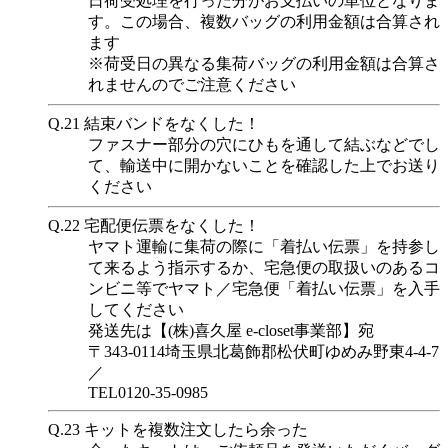
日荷受処理を行った分がお支払いの単位となりま
す。この場合、複数バッグの利用金額は合算され
ます
※荷受日の異なる集荷バッグの利用金額は合算さ
れませんのでご注意ください
Q.21
結束バンドをなくした！
ファスナー部分の穴にひもを通して結ぶなどでし
て、輸送中に開かないことを確認した上でお送り
ください
Q.22
宅配便伝票をなくした！
ヤマト運輸に集荷の際に「着払い伝票」を持参し
て来るよう指示するか、宅急便の取扱いのあるコ
ンビニ等でヤマト／宅急便「着払い伝票」を入手
してください
発送先は【(株)喜久屋 e-closet事業部】宛
〒343-0114埼玉県北葛飾郡松伏町ゆめみ野東4-4-7
／
TEL0120-35-0985
Q.23
キットを複数注文したら余った